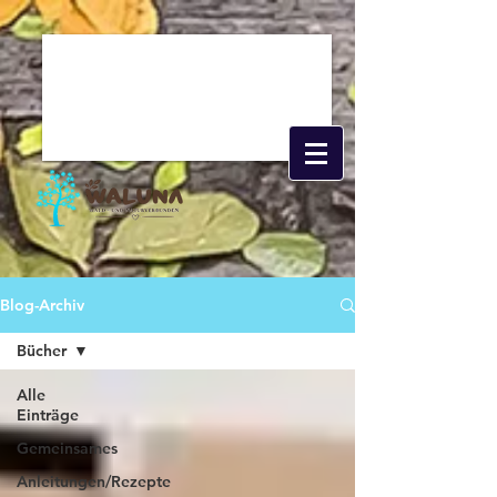
Blog-Archiv
Bücher
Alle
Einträge
Gemeinsames
Anleitungen/Rezepte