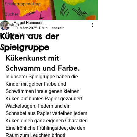
Spielgruppenalltag
Bücher
Margot Hämmerli
Basteln
30. März 2025
1 Min. Lesezeit
Küken aus der
Waldspielgruppe
Spielgruppe
Kükenkunst mit 
Schwamm und Farbe.
In unserer Spielgruppe haben die 
Kinder mit gelber Farbe und 
Schwämmen ihre eigenen kleinen 
Küken auf buntes Papier gezaubert. 
Wackelaugen, Federn und ein 
Schnabel aus Papier verleihen jedem 
Küken einen ganz eigenen Charakter. 
Eine fröhliche Frühlingsidee, die den 
Raum zum Leuchten bringt!