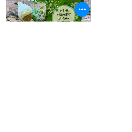
Gruppe langsam zu Ende.
Was in dieser Zeit
entstanden ist, lässt sich
kaum in Worte fassen und
doch zeigt es sich in
vielen kleinen Momenten.
Kinder, die mit
leuchtenden Augen den
Wald entdecken. Hände,
die aus Blättern, Ton
und...
1. Mai 2026
∙
1
Min.
Unser ElKi-Waldjahr🌲
die letzten
gemeinsamen Treffen🌿
Seit August treffen wir
uns regelmässig mit
unserer kleinen ElKi-
Waldgruppe im Wald.
Sechs Kinder mit ihren
Begleitpersonen sind Teil