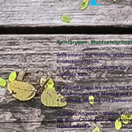
Spielgruppe, Waldspielgrupp
Willkommen bei Waluna, Wald-und 
Entdeckungsfreude.
In kleinen Gruppen schaffen wir 
entfalten kann.
🌿 Aktuell haben wir noch freie Pl
• Innenspielgruppe: Montag und F
• ElKiWald: Montag und Donnersta
🦊 Neues Angebot – Waluna Wald
Ab August 2026 geht‘s los, unsere 
Naturentdecker.