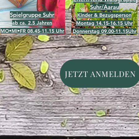
Suhr/Aarau
Spielgruppe Suhr
Kinder & Bezugsperson
ab ca. 2.5 Jahren
Montag 14.15-16.15 Uhr
MO•MI•FR 08.45-11.15 Uhr
Donnerstag 09.00-11.15Uhr
JETZT ANMELDEN