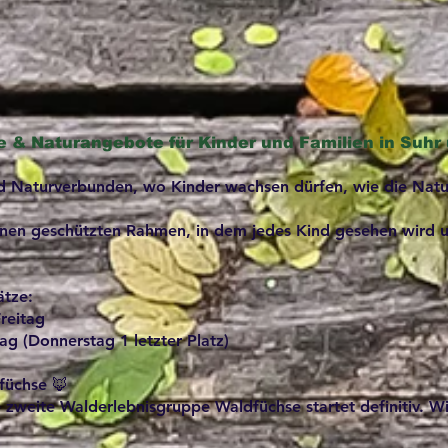
e & Naturangebote für Kinder und Familien in Suh
Naturverbunden, wo Kinder wachsen dürfen, wie die Natur se
einen geschützten Rahmen, in dem jedes Kind gesehen wird 
ätze:
reitag
g (Donnerstag 1 letzter Platz)
füchse 🦊
zweite Walderlebnisgruppe Waldfüchse startet definitiv. Wir