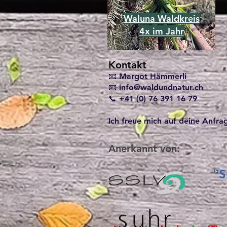
Waluna Waldkreis
4x im Jahr
Kontakt
📧 Margot Hämmerli
📧
info@waldundnatur.ch
📞 +41 (0) 76 391 16 79
Ich freue mich auf deine Anfra
Anerkannt von: