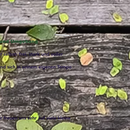
r und Umgebung
lbst: frei, stark und voller
und sich in seinem eigenen Tempo
 freuen uns sehr auf viele kleine