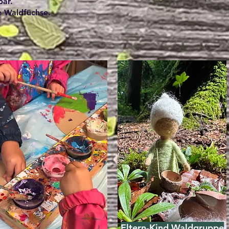
bar.
re Waldfüchse.
Eltern-Kind Waldgruppe