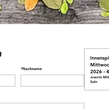
g
Innensp
Mittwoc
*
Nachname
2026 - 4
Jeweils Mit
Suhr